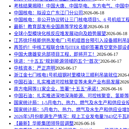
考核结果揭晓！中国大唐、中国华电、东方电气、中国中
中国核电：拟设立广东江门分公司
2026-06-18
中国核电：非公开协议转让三门核电项目5、6 号机组工
最新！教育部发布全国高等学校名单
2026-06-18
全球小型模块化核反应堆发展动向及趋势展望
2026-06-18
江苏徐圩核能供热发电厂1号机组首台预引入设备顺利吊
再签约！中核工程联合体与ITER 组织签署真空室外部设
中国大唐雄安总部项目工程，即将开工！
2026-06-17
徐进：“十五五”规划能源领域的五个“首次”
2026-06-17
中核资本：严正声明
2026-06-17
浙江金七门核电1号机组钢衬里模块三顺利吊装就位
2026-
中国石油：扎实推进可控核聚变等未来产业布局发展
2026
南方电网等11家企业，签署“十五五”承诺！
2026-06-16
中国石油：扎实推进深地深海能源、可控核聚变、氢能等
国家统计局：1-5月电力、热力、燃气及水生产和供应业投
国家统计局：5月电力、热力、燃气及水生产和供应业增加
2026年5月份能源生产情况：规上工业发电量7843亿千瓦时
【最新】华能集团领导层调整
2026-06-16