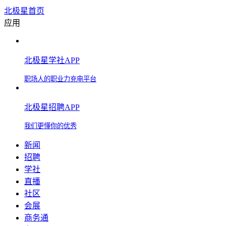
北极星首页
应用
北极星学社APP
职场人的职业力充电平台
北极星招聘APP
我们更懂你的优秀
新闻
招聘
学社
直播
社区
会展
商务通