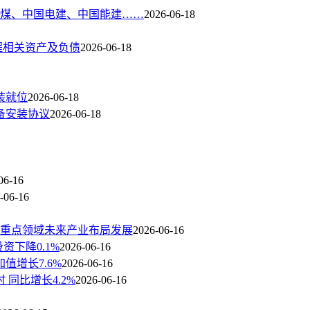
煤、中国电建、中国能建……
2026-06-18
程相关资产及负债
2026-06-18
装就位
2026-06-18
备安装协议
2026-06-18
06-16
-06-16
重点领域未来产业布局发展
2026-06-16
资下降0.1%
2026-06-16
值增长7.6%
2026-06-16
 同比增长4.2%
2026-06-16