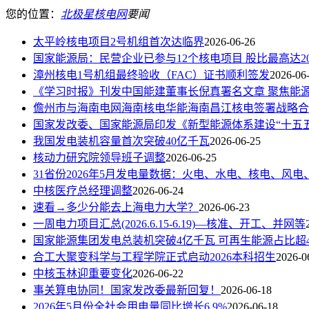
您的位置：
北极星核电网
要闻
太平岭核电项目2号机组首次达临界
2026-06-26
国家能源局：民营企业已参与12个核电项目 股比最高达2
漳州核电1号机组最终验收（FAC）证书顺利签发
2026-06
《学习时报》刊发中国能建董事长倪真署名文章 聚焦能
儋州市与海南电网海南核电华能海南昌江核电签署战略合
国家发改委、国家能源局印发《新型能源体系建设“十五
我国发电装机容量首次突破40亿千瓦
2026-06-25
核动力研究院领导班子调整
2026-06-25
31省份2026年5月发电量数据：火电、水电、核电、风电
中核医疗总经理调整
2026-06-24
速看→多少分能去上海电力大学？
2026-06-23
一周电力项目汇总(2026.6.15-6.19)—核准、开工、并网等
国家能源集团发电总装机突破4亿千瓦 可再生能源占比超4
合工大聚变科学与工程学院正式启动2026本科招生
2026-0
中核玉林迎重要变化
2026-06-22
事关算电协同！国家发改委最新回复！
2026-06-18
2026年5月份全社会用电量同比增长6.9%
2026-06-18