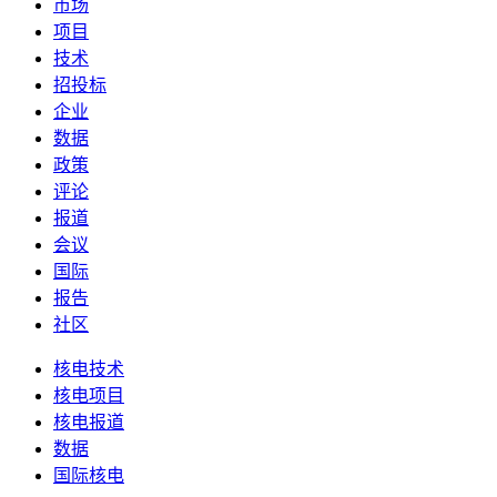
市场
项目
技术
招投标
企业
数据
政策
评论
报道
会议
国际
报告
社区
核电技术
核电项目
核电报道
数据
国际核电