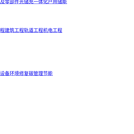
及零部件
光储充一体化
户用储能
程
建筑工程
轨道工程
机电工程
设备
环境修复
碳管理
节能