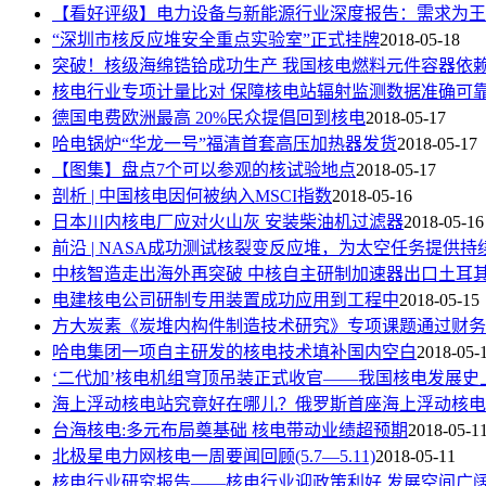
【看好评级】电力设备与新能源行业深度报告：需求为王
“深圳市核反应堆安全重点实验室”正式挂牌
2018-05-18
突破！核级海绵锆铪成功生产 我国核电燃料元件容器依
核电行业专项计量比对 保障核电站辐射监测数据准确可
德国电费欧洲最高 20%民众提倡回到核电
2018-05-17
哈电锅炉“华龙一号”福清首套高压加热器发货
2018-05-17
【图集】盘点7个可以参观的核试验地点
2018-05-17
剖析 | 中国核电因何被纳入MSCI指数
2018-05-16
日本川内核电厂应对火山灰 安装柴油机过滤器
2018-05-16
前沿 | NASA成功测试核裂变反应堆，为太空任务提供
中核智造走出海外再突破 中核自主研制加速器出口土耳
电建核电公司研制专用装置成功应用到工程中
2018-05-15
方大炭素《炭堆内构件制造技术研究》专项课题通过财务
哈电集团一项自主研发的核电技术填补国内空白
2018-05-
‘二代加’核电机组穹顶吊装正式收官——我国核电发展
海上浮动核电站究竟好在哪儿？俄罗斯首座海上浮动核电
台海核电:多元布局奠基础 核电带动业绩超预期
2018-05-1
北极星电力网核电一周要闻回顾(5.7—5.11)
2018-05-11
核电行业研究报告——核电行业迎政策利好 发展空间广